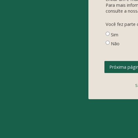
Para mais info
consulte a nos
Você fez parte
Sim
Não
S