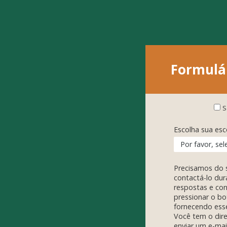
Formulár
S
Escolha sua esc
Precisamos do 
contactá-lo dur
respostas e con
pressionar o bo
fornecendo ess
Você tem o dire
enviar um e-ma