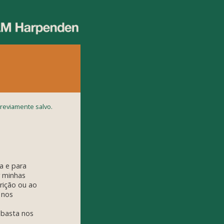
reviamente salvo.
a e para
r minhas
rição ou ao
 nos
 basta nos