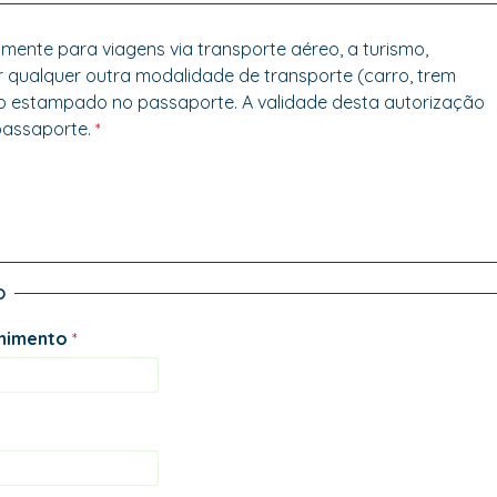
s via transporte aéreo, a turismo,
negócios ou em trânsito. Se sua viagem envolver qualquer outra modalidade de transporte (carro, trem
ou navio de cruzeiro), você precisará de um visto estampado no passaporte. A validade desta autorização
 passaporte.
O
himento