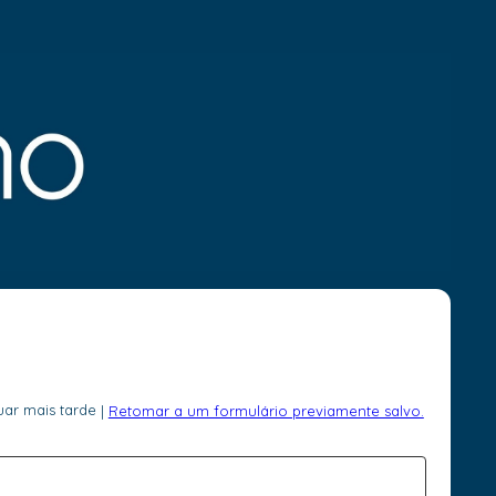
uar mais tarde
|
Retomar a um formulário previamente salvo.