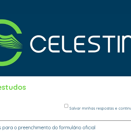
estudos
Salvar minhas respostas e contin
s para o preenchimento do formulário oficial