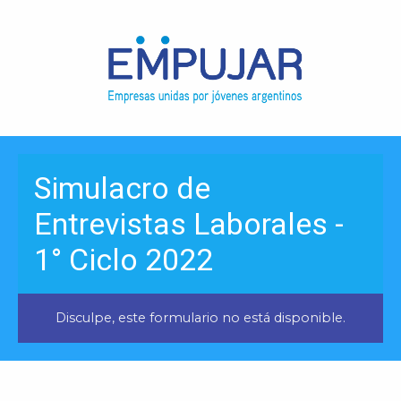
Simulacro de
Entrevistas Laborales -
1° Ciclo 2022
Disculpe, este formulario no está disponible.