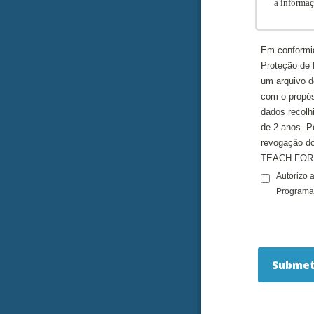
a informaç
Em conformi
Proteção de 
um arquivo 
com o propós
dados recol
de 2 anos. P
revogação do
TEACH FOR P
Autorizo 
Programa 