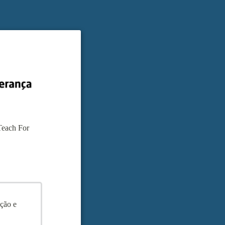
Teach For
eção e