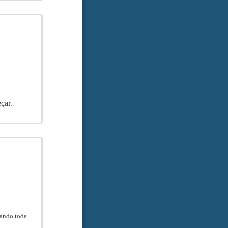
çar.
zando toda