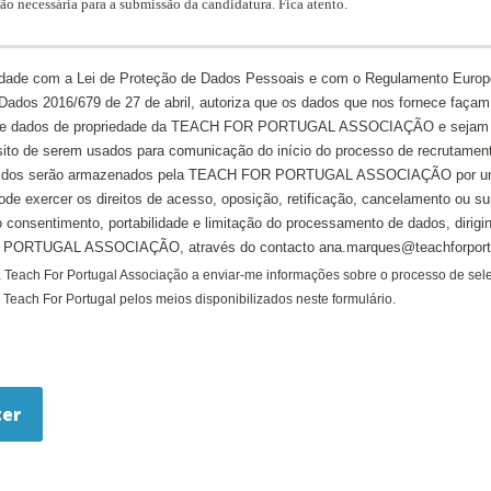
ão necessária para a submissão da candidatura. Fica atento.
dade com a Lei de Proteção de Dados Pessoais e com o Regulamento Europ
Dados 2016/679 de 27 de abril, autoriza que os dados que nos fornece façam
de dados de propriedade da TEACH FOR PORTUGAL ASSOCIAÇÃO e sejam 
ito de serem usados para comunicação do início do processo de recrutamen
hidos serão armazenados pela TEACH FOR PORTUGAL ASSOCIAÇÃO por um
ode exercer os direitos de acesso, oposição, retificação, cancelamento ou s
 consentimento, portabilidade e limitação do processamento de dados, dirigi
ORTUGAL ASSOCIAÇÃO, através do contacto ana.marques@teachforportu
a Teach For Portugal Associação a enviar-me informações sobre o processo de sel
Teach For Portugal pelos meios disponibilizados neste formulário.