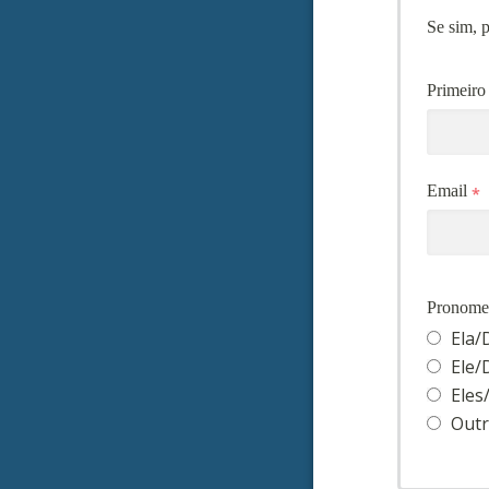
Se sim, p
Primeir
Email
Pronome
Ela/
Ele/
Eles
Out