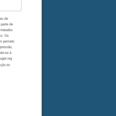
eu de
 parte de
tratados
to. Os
 período
upressão,
ndo-se à
gal.org
eção do