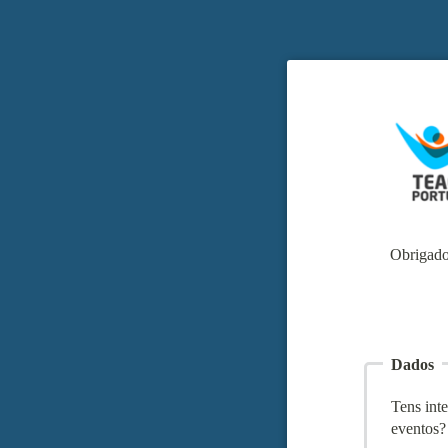
Obrigado
Dados
Tens int
eventos?