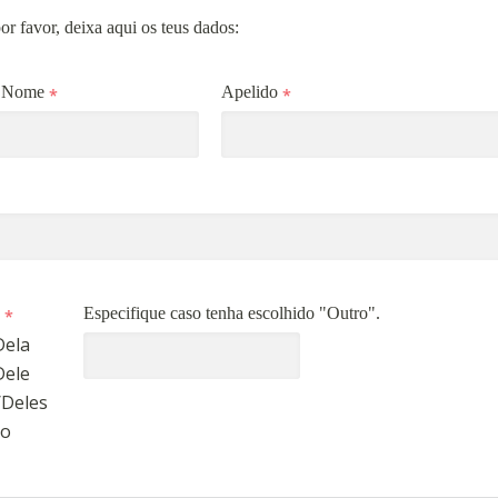
or favor, deixa aqui os teus dados:
o Nome
Apelido
Especifique caso tenha escolhido "Outro".
Dela
Dele
/Deles
ro