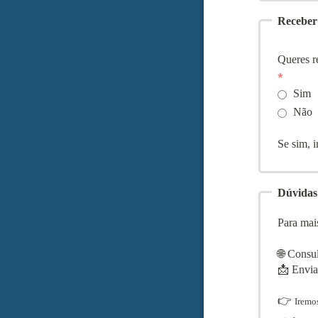
Receber
Queres r
Sim
Não
Se sim, 
Dúvidas
Para mai
🌐 Consu
📩 Envia
👉
Iremos