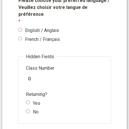
Please choose your preferred language /
Veuillez choisir votre langue de
préf
é
rence
English / Anglais
French / Français
Hidden Fields
Class Number
Returning?
Yes
No