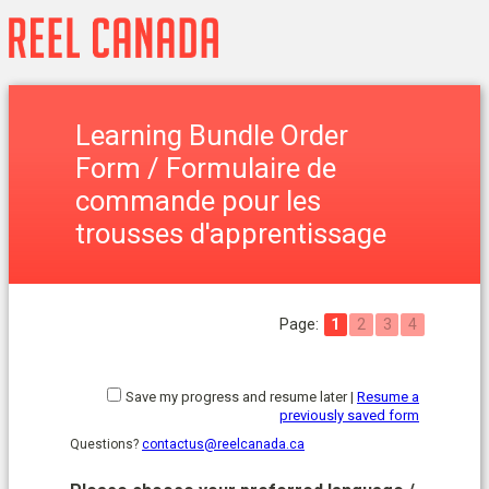
Learning Bundle Order
Form /
Formulaire de
commande pour les
trousses d'apprentissage
Page:
1
2
3
4
Save my progress and resume later
|
Resume a
previously saved form
Questions?
contactus@reelcanada.ca