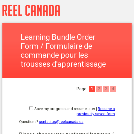
Learning Bundle Order
Form /
Formulaire de
commande pour les
trousses d'apprentissage
Page:
1
2
3
4
Save my progress and resume later
|
Resume a
previously saved form
Questions?
contactus@reelcanada.ca