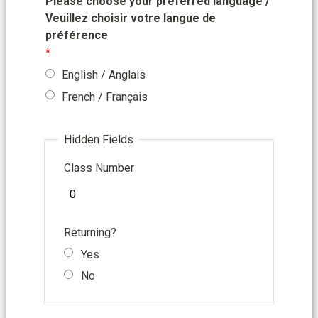
Please choose your preferred language /
Veuillez choisir votre langue de
préf
é
rence
English / Anglais
French / Français
Hidden Fields
Class Number
Returning?
Yes
No