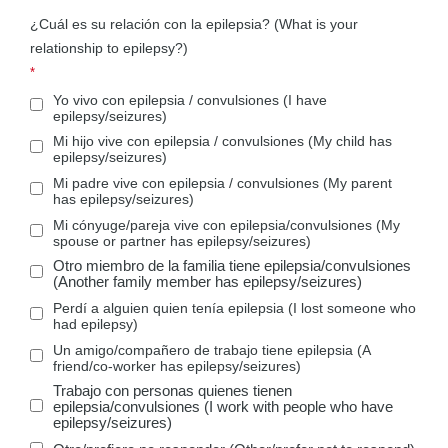
¿Cuál es su relación con la epilepsia?
(What is your
relationship to epilepsy?)
Yo vivo con epilepsia / convulsiones (I have
epilepsy/seizures)
Mi hijo vive con epilepsia / convulsiones (My child has
epilepsy/seizures)
Mi padre vive con epilepsia / convulsiones (My parent
has epilepsy/seizures)
Mi cónyuge/pareja vive con epilepsia/convulsiones (My
spouse or partner has epilepsy/seizures)
Otro miembro de la familia tiene epilepsia/convulsiones
(Another family member has epilepsy/seizures)
Perdí a alguien quien tenía epilepsia (I lost someone who
had epilepsy)
Un amigo/compañero de trabajo tiene epilepsia (A
friend/co-worker has epilepsy/seizures)
Trabajo con personas quienes tienen
epilepsia/convulsiones (I work with people who have
epilepsy/seizures)