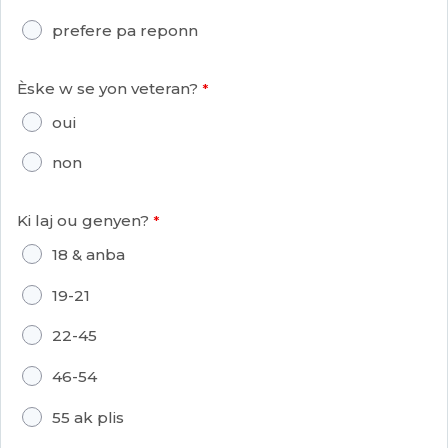
prefere pa reponn
Èske w se yon veteran?
oui
non
Ki laj ou genyen?
18 & anba
19-21
22-45
46-54
55 ak plis