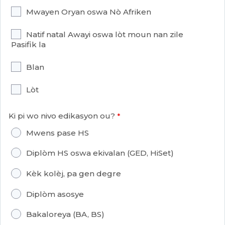
Mwayen Oryan oswa Nò Afriken
Natif natal Awayi oswa lòt moun nan zile
Pasifik la
Blan
Lòt
Ki pi wo nivo edikasyon ou?
Mwens pase HS
Diplòm HS oswa ekivalan (GED, HiSet)
Kèk kolèj, pa gen degre
Diplòm asosye
Bakaloreya (BA, BS)