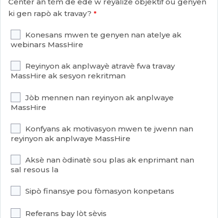
Center an tèm de ede w reyalize objektif ou genyen
ki gen rapò ak travay?
Konesans mwen te genyen nan atelye ak
webinars MassHire
Reyinyon ak anplwayè atravè fwa travay
MassHire ak sesyon rekritman
Jòb mennen nan reyinyon ak anplwaye
MassHire
Konfyans ak motivasyon mwen te jwenn nan
reyinyon ak anplwaye MassHire
Aksè nan òdinatè sou plas ak enprimant nan
sal resous la
Sipò finansye pou fòmasyon konpetans
Referans bay lòt sèvis