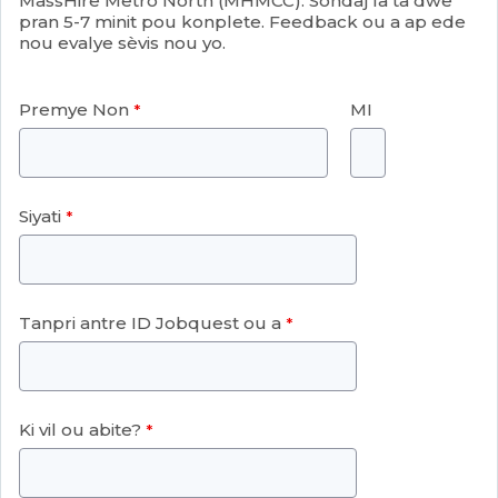
MassHire Metro North (MHMCC). Sondaj la ta dwe
pran 5-7 minit pou konplete. Feedback ou a ap ede
nou evalye sèvis nou yo.
Premye Non
MI
Siyati
Tanpri antre ID Jobquest ou a
Ki vil ou abite?