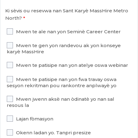
Ki sèvis ou resevwa nan Sant Karyè MassHire Metro
North?
Mwen te ale nan yon Seminè Career Center
Mwen te gen yon randevou ak yon konseye
karyè MassHire
Mwen te patisipe nan yon atelye oswa webinar
Mwen te patisipe nan yon fwa travay oswa
sesyon rekritman pou rankontre anplwayè yo
Mwen jwenn aksè nan òdinatè yo nan sal
resous la
Lajan fòmasyon
Okenn ladan yo. Tanpri presize