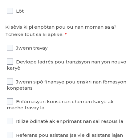
Lòt
Ki sèvis ki pi enpòtan pou ou nan moman sa a?
Tcheke tout sa ki aplike.
Jwenn travay
Devlope ladrès pou tranzisyon nan yon nouvo
karyè
Jwenn sipò finansye pou enskri nan fòmasyon
konpetans
Enfòmasyon konsènan chemen karyè ak
mache travay la
Itilize òdinatè ak enprimant nan sal resous la
Referans pou asistans (sa vle di asistans lajan