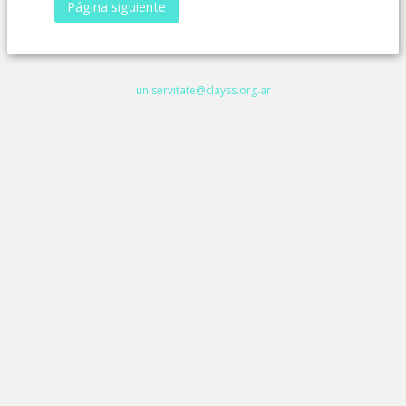
uniservitate@clayss.org.ar