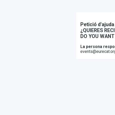
Petició d'aju
¿QUIERES REC
DO YOU WANT 
La persona respon
events@eurecat.or